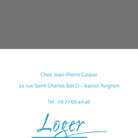
Chez Jean-Pierre Caspar
22 rue Saint Charles Bât D – 84000 Avignon
Tel : 06.77.66.40.46