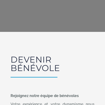
association.
Mounira
Agent d'accueil
administratif API Provence
DEVENIR
BÉNÉVOLE
Emmanuelle Germe
Responsable de
résidences API PROVENCE
Rejoignez notre équipe de bénévoles