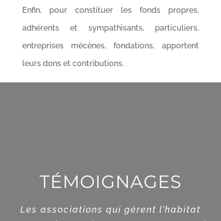
Enfin, pour constituer les fonds propres,
adhérents et sympathisants, particuliers,
entreprises mécènes, fondations, apportent
leurs dons et contributions.
TÉMOIGNAGES
LJV est une association très sérieuse,
Les associations qui gèrent l’habitat
humaine et très impliquée dans son