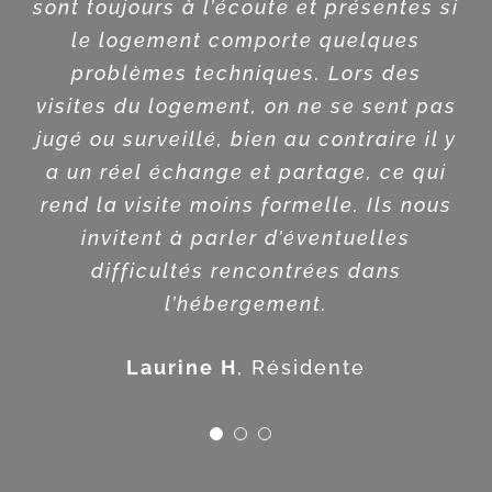
sont toujours à l’écoute et présentes si
activité, à l’écoute de ses locataires
le logement comporte quelques
et disponible à tout moment. Je
problèmes techniques. Lors des
travaille à l’association API
visites du logement, on ne se sent pas
PROVENCE et nous gérons des
jugé ou surveillé, bien au contraire il y
logements pour LJV. J’effectue des
a un réel échange et partage, ce qui
visites techniques afin de voir
rend la visite moins formelle. Ils nous
également les difficultés que les
invitent à parler d’éventuelles
jeunes rencontrent au travers de
difficultés rencontrées dans
l’entretien du logement, mais
l’hébergement.
également pour favoriser un lien
social. De plus, les bénévoles de LJV
Laurine H
,
Résidente
sont très accessibles et n’hésitent pas
à se rapprocher de moi lorsqu’ils ont
des questionnements. C’est un réel
plaisir de travailler avec cette