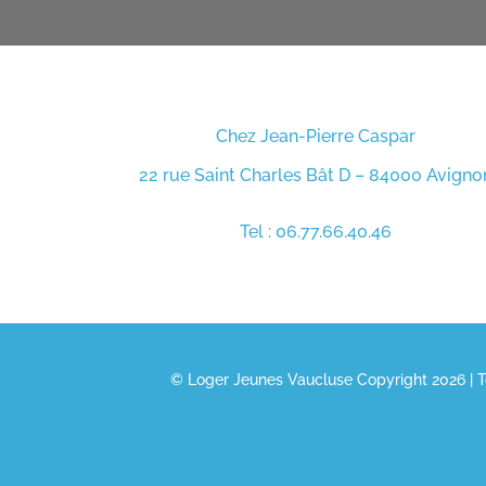
Chez Jean-Pierre Caspar
22 rue Saint Charles Bât D – 84000 Avigno
Tel : 06.77.66.40.46
© Loger Jeunes Vaucluse Copyright 2026 | To