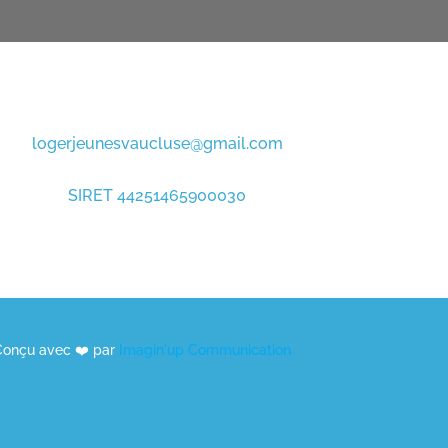
logerjeunesvaucluse@gmail.com
SIRET 44251465900030
Conçu avec ❤️ par
Imagin'up Communication