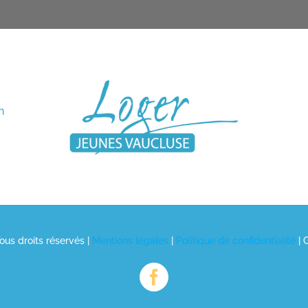
n
us droits réservés |
Mentions légales
|
Politique de confidentialité
| 